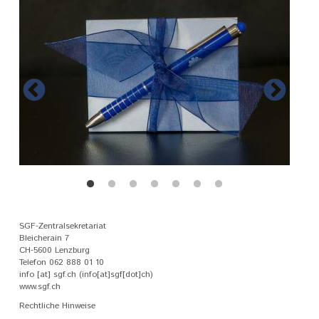
SGF-Zentralsekretariat
Bleicherain 7
CH-5600 Lenzburg
Telefon
062 888 01 10
info
[at]
sgf
.
ch
(info[at]sgf[dot]ch)
www.sgf.ch
Rechtliche Hinweise